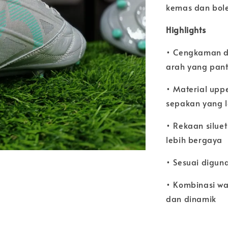
kemas dan bole
Highlights
• Cengkaman d
arah yang pan
• Material upp
sepakan yang l
• Rekaan silu
lebih bergaya
• Sesuai digun
• Kombinasi wa
dan dinamik