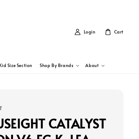
Login
Cart
Kid Size Section
Shop By Brands
About
T
SEIGHT CATALYST