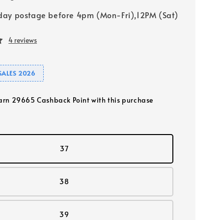
ay postage before 4pm (Mon-Fri),12PM (Sat)
4 reviews
SALES 2026
earn 29665 Cashback Point with this purchase
37
38
39