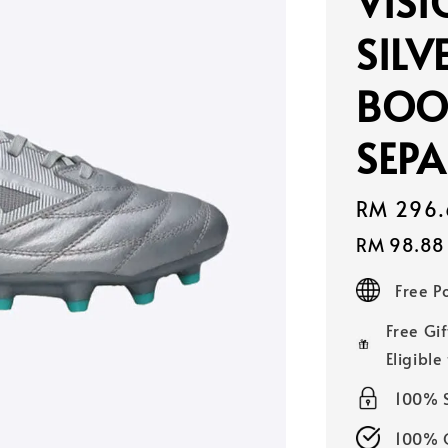
VISI
SILV
BOO
SEPA
Sale
RM 296.
price
RM 98.88
Free 
Free Gif
Eligible
100% 
100% O