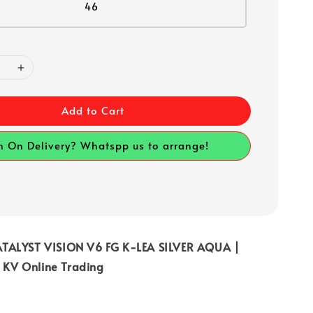
46
Add to Cart
h On Delivery? Whatspp us to arrange!
TALYST VISION V6 FG K-LEA SILVER AQUA |
| KV Online Trading