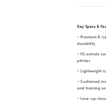
Key Specs & Fe
• Premium K-Le
durability
• FG outsole co
pitches
• Lightweight c
• Cushioned in
and training se
• Lace-up closu