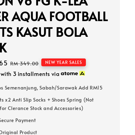
ON V6 FG K-LEA
ER AQUA FOOTBALL
TS KASUT BOLA
K
65
Regular
NEW YEAR SALES
RM 349.00
price
with 3 installments via
Pos Semenanjung, Sabah/Sarawak Add RM15
ts x2 Anti Slip Socks + Shoes Spring (Not
 for Clerance Stock and Accessories)
Secure Payment
riginal Product