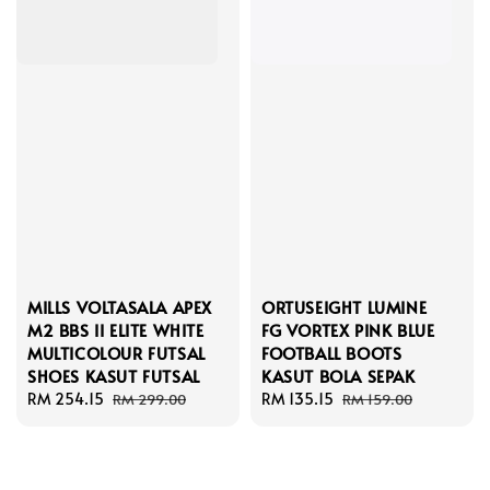
MILLS VOLTASALA APEX
ORTUSEIGHT LUMINE
M2 BBS II ELITE WHITE
FG VORTEX PINK BLUE
MULTICOLOUR FUTSAL
FOOTBALL BOOTS
SHOES KASUT FUTSAL
KASUT BOLA SEPAK
Sale
RM 254.15
Regular
Sale
RM 135.15
Regular
RM 299.00
RM 159.00
price
price
price
price