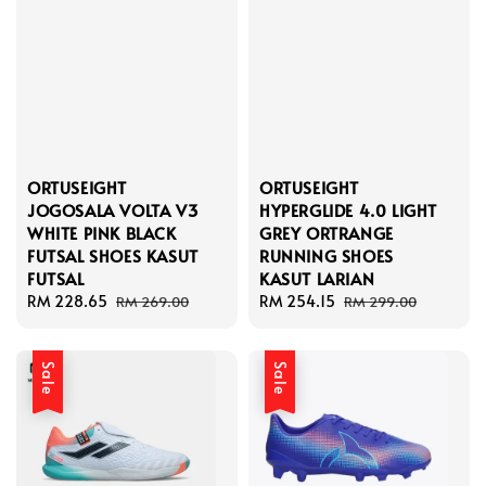
ORTUSEIGHT
ORTUSEIGHT
JOGOSALA VOLTA V3
HYPERGLIDE 4.0 LIGHT
WHITE PINK BLACK
GREY ORTRANGE
FUTSAL SHOES KASUT
RUNNING SHOES
FUTSAL
KASUT LARIAN
Sale
RM 228.65
Regular
Sale
RM 254.15
Regular
RM 269.00
RM 299.00
price
price
price
price
Sale
Sale