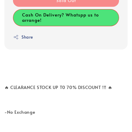
Sold Out
Cash On Delivery? Whatspp us to
arrange!
Share
🔥 CLEARANCE STOCK UP T0 70% DISCOUNT !!! 🔥
-No Exchange