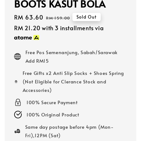
BOOTS KASUT BOLA
Sale
RM 63.60
Regular
Sold Out
RM 159.00
price
price
RM 21.20
with 3 installments via
Free Pos Semenanjung, Sabah/Sarawak
Add RM15
Free Gifts x2 Anti Slip Socks + Shoes Spring
(Not Eligible for Clerance Stock and
Accessories)
100% Secure Payment
100% Original Product
Same day postage before 4pm (Mon-
Fri),12PM (Sat)